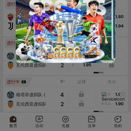
1
>
让球
大小
进行中
1
2.25
1.80
罗马虚拟队
大
2.5
0
2
1.54
1.94
尤文图斯虚拟队
小
2.5
0
0
>
让球
大小
进行中
今日不再提醒
4
1.87
格塔菲虚拟队 (点球)
0
2
1.95
瓦伦西亚虚拟队 (点球)
0
0
>
让球
大小
进行中
4
1.92
格塔菲虚拟队 (点球)
大
5.5
2
1.90
瓦伦西亚虚拟队 (点球)
小
5.5
0
>
让球
大小
进行中